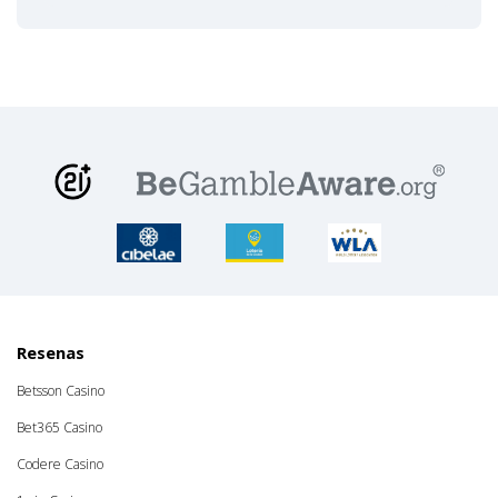
Resenas
Betsson Casino
Bet365 Casino
Codere Casino