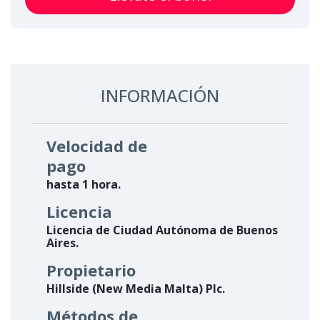
INFORMACIÓN
Velocidad de
pago
hasta 1 hora.
Licencia
Licencia de Ciudad Autónoma de Buenos
Aires.
Propietario
Hillside (New Media Malta) Plc.
Métodos de