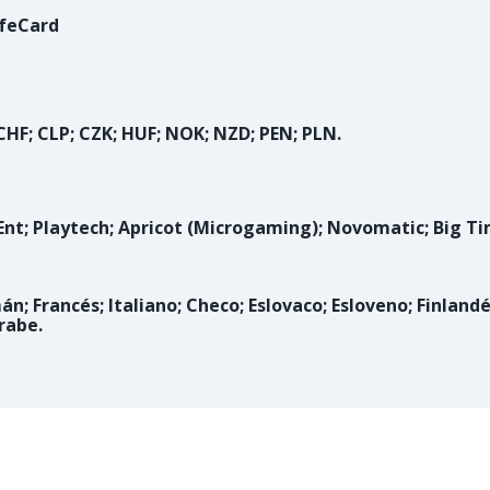
feCard
CHF
;
CLP
;
CZK
;
HUF
;
NOK
;
NZD
;
PEN
;
PLN
.
Ent
;
Playtech
;
Apricot (Microgaming)
;
Novomatic
;
Big T
mán
;
Francés
;
Italiano
;
Checo
;
Eslovaco
;
Esloveno
;
Finland
rabe
.