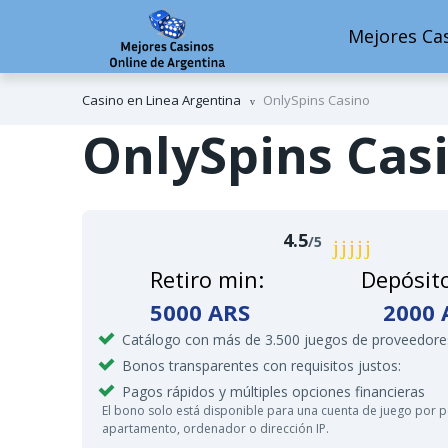
Mejores Ca
Сasino en Linea Argentina
OnlySpins Casino
OnlySpins Cas
4.5
/5
Retiro min:
Depósit
5000 ARS
2000 
Catálogo con más de 3.500 juegos de proveedore
Bonos transparentes con requisitos justos:
Pagos rápidos y múltiples opciones financieras
El bono solo está disponible para una cuenta de juego por pe
apartamento, ordenador o dirección IP.