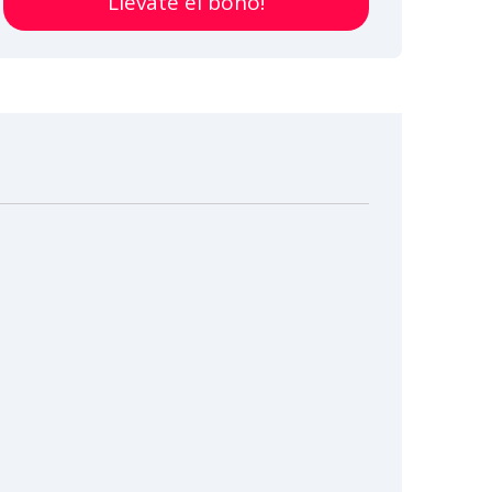
Llevate el bono!