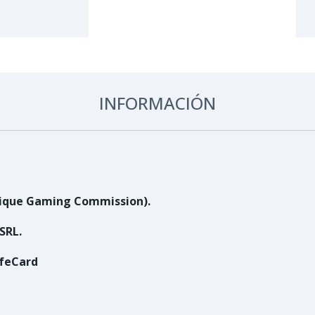
INFORMACIÓN
ique Gaming Commission).
SRL.
feCard